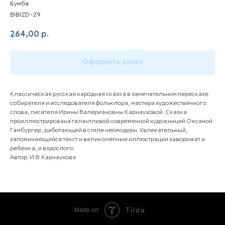
Бумба
BIBIZD-29
264,00
р.
Оформить заказ
Классическая русская народная сказка в замечательном пересказе
собирателя и исследователя фольклора, мастера художественного
слова, писателя Ирины Валериановны Карнауховой. Сказка
проиллюстрирована талантливой современной художницей Оксаной
Гамбургер, работающей в стиле неомодерн. Увлекательный,
запоминающийся текст и великолепные иллюстрации заворожат и
ребёнка, и взрослого.
Автор: И.В.Карнаухова
Tilda
Made on