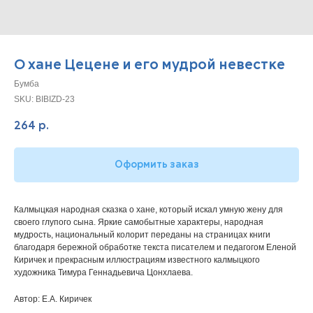
О хане Цецене и его мудрой невестке
Бумба
SKU:
BIBIZD-23
264
р.
Оформить заказ
Калмыцкая народная сказка о хане, который искал умную жену для
своего глупого сына. Яркие самобытные характеры, народная
мудрость, национальный колорит переданы на страницах книги
благодаря бережной обработке текста писателем и педагогом Еленой
Киричек и прекрасным иллюстрациям известного калмыцкого
художника Тимура Геннадьевича Цонхлаева.
Автор: Е.А. Киричек