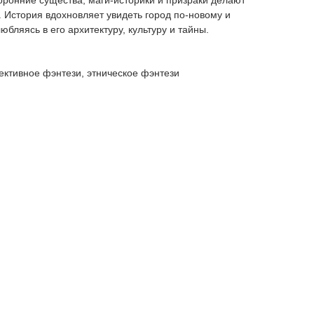
оронние существа, маги-историки и призраки делают
 История вдохновляет увидеть город по-новому и
бляясь в его архитектуру, культуру и тайны.
ективное фэнтези, этническое фэнтези