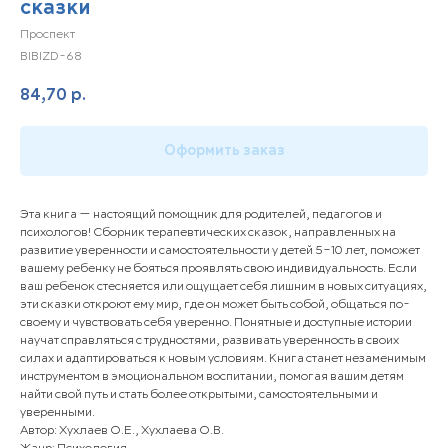
сказки
Проспект
BIBIZD-68
84,70
р.
Оформить заказ
Эта книга — настоящий помощник для родителей, педагогов и
психологов! Сборник терапевтических сказок, направленных на
развитие уверенности и самостоятельности у детей 5–10 лет, поможет
вашему ребенку не бояться проявлять свою индивидуальность. Если
ваш ребенок стесняется или ощущает себя лишним в новых ситуациях,
эти сказки откроют ему мир, где он может быть собой, общаться по-
своему и чувствовать себя уверенно. Понятные и доступные истории
научат справляться с трудностями, развивать уверенность в своих
силах и адаптироваться к новым условиям. Книга станет незаменимым
инструментом в эмоциональном воспитании, помогая вашим детям
найти свой путь и стать более открытыми, самостоятельными и
уверенными.
Автор: Хухлаев О.Е., Хухлаева О.В.