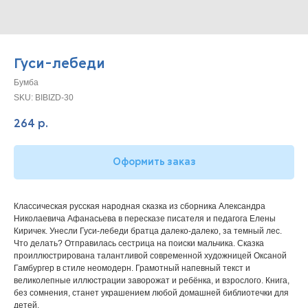
Гуси-лебеди
Бумба
SKU:
BIBIZD-30
264
р.
Оформить заказ
Классическая русская народная сказка из сборника Александра
Николаевича Афанасьева в пересказе писателя и педагога Елены
Киричек. Унесли Гуси-лебеди братца далеко-далеко, за темный лес.
Что делать? Отправилась сестрица на поиски мальчика. Сказка
проиллюстрирована талантливой современной художницей Оксаной
Гамбургер в стиле неомодерн. Грамотный напевный текст и
великолепные иллюстрации заворожат и ребёнка, и взрослого. Книга,
без сомнения, станет украшением любой домашней библиотечки для
детей.